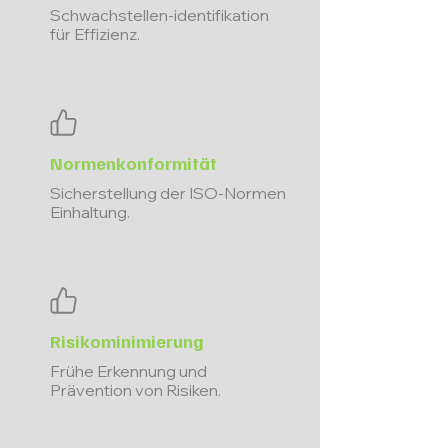
Schwachstellen-identifikation
für Effizienz.
Normenkonformität
Sicherstellung der ISO-Normen
Einhaltung.
Risikominimierung
Frühe Erkennung und
Prävention von Risiken.