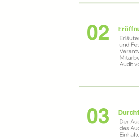
02
Eröff
Erläut
und Fe
Verantw
Mitarbe
Audit v
03
Durchf
Der Aud
des Aud
Einhalt