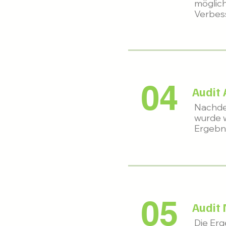
möglich
Verbess
04
Audit
Nachde
wurde w
Ergebni
05
Audit
Die Erg